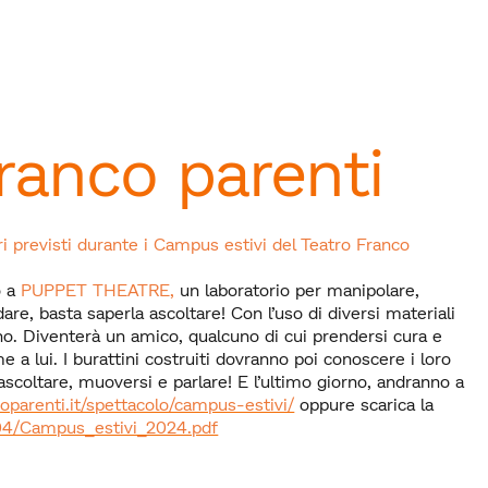
ranco parenti
ri previsti durante i Campus estivi del Teatro Franco
o a
PUPPET THEATRE,
un laboratorio per manipolare,
are, basta saperla ascoltare! Con l’uso di diversi materiali
no. Diventerà un amico, qualcuno di cui prendersi cura e
 a lui. I burattini costruiti dovranno poi conoscere i loro
scoltare, muoversi e parlare! E l’ultimo giorno, andranno a
coparenti.it/spettacolo/campus-estivi/
oppure scarica la
4/04/Campus_estivi_2024.pdf