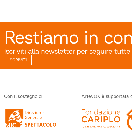
Restiamo in con
Iscriviti alla newsletter per seguire tutte
ISCRIVITI
Con il sostegno di
ArteVOX è supportata 