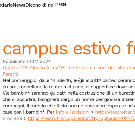
ndario
News
Dicono di noi
IT
/
EN
campus estivo f
Pubblicato il
18.11.2024
Dal 17 al 28 Giugno ArteVOX Teatro terrà alcuni dei laborato
Parenti.
Nel pomeriggio, dalle 14 alle 16, le/gli iscritt* parteciperann
creare, modellare: la materia ci parla, ci suggerisce dove and
i/le bambin* saranno guidat* nella costruzione di un buratti
che ci accudirà, bisognerà dargli un nome per giocare insieme
compagni, il mondo che li circonda e dovranno imparare ad a
casa con i bambin*. Per
info e iscrizioni
>
https://teatrofran
brochure
>
https://teatrofrancoparenti.it/tfp-uploads/202