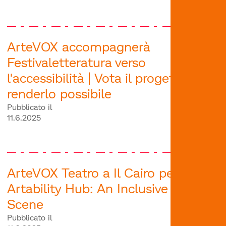
ArteVOX accompagnerà
Festivaletteratura verso
l'accessibilità | Vota il progetto per
renderlo possibile
Pubblicato il
11.6.2025
ArteVOX Teatro a Il Cairo per
Artability Hub: An Inclusive Art
Scene
Pubblicato il