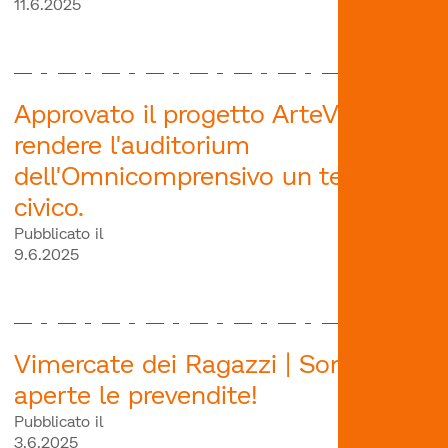
11.6.2025
Approvato il progetto ArteVOX per
rendere l'auditorium
dell'Omnicomprensivo un teatro
civico.
Pubblicato il
9.6.2025
Vimercate dei Ragazzi | Sono
aperte le prevendite!
Pubblicato il
3.6.2025