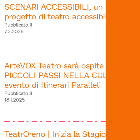
SCENARI ACCESSIBILI, un nuovo
progetto di teatro accessibile
Pubblicato il
7.2.2025
ArteVOX Teatro sarà ospite di A
PICCOLI PASSI NELLA CULTURA,
evento di Itinerari Paralleli
Pubblicato il
18.1.2025
TeatrOreno | Inizia la Stagione