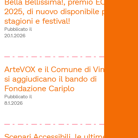
Bella Bellissima!, premio EOLO
2025, di nuovo disponibile per
stagioni e festival!
Pubblicato il
20.1.2026
ArteVOX e il Comune di Vimercate
si aggiudicano il bando di
Fondazione Cariplo
Pubblicato il
8.1.2026
Scenari Accessibili, le ultime date