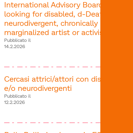
International Advisory Board | we're
looking for disabled, d-Deaf,
neurodivergent, chronically ill or
marginalized artist or activist
Pubblicato il
14.2.2026
Cercasi attrici/attori con disabilità
e/o neurodivergenti
Pubblicato il
12.2.2026