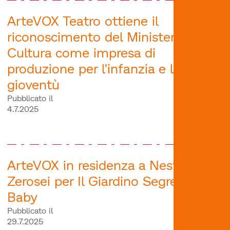
ArteVOX Teatro ottiene il
riconoscimento del Ministero della
Cultura come impresa di
produzione per l'infanzia e la
gioventù
Pubblicato il
4.7.2025
ArteVOX in residenza a Nest
Zerosei per Il Giardino Segreto
Baby
Pubblicato il
29.7.2025