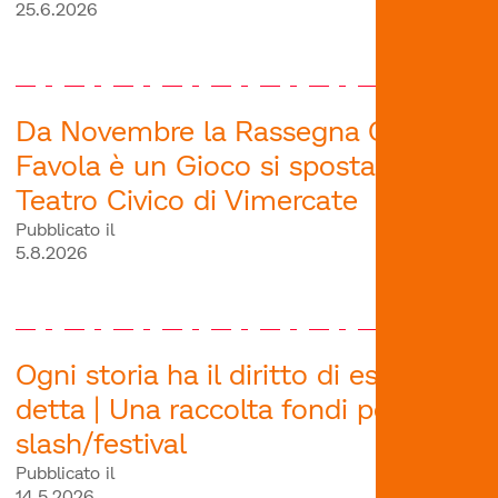
25.6.2026
Da Novembre la Rassegna Ogni
Favola è un Gioco si sposta al
Teatro Civico di Vimercate
Pubblicato il
5.8.2026
Ogni storia ha il diritto di essere
detta | Una raccolta fondi per
slash/festival
Pubblicato il
14.5.2026