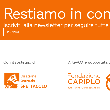
Restiamo in con
Iscriviti alla newsletter per seguire tutte
ISCRIVITI
Con il sostegno di
ArteVOX è supportata 