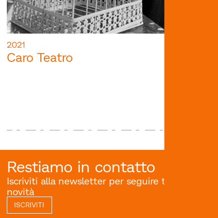
2021
Caro Teatro
Restiamo in contatto
Iscriviti alla newsletter per seguire tutte le
novità
ISCRIVITI