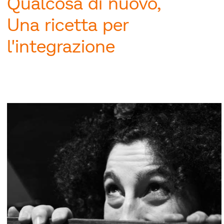
Qualcosa di nuovo,
Una ricetta per
l'integrazione