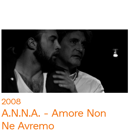
2008
A.N.N.A. - Amore Non
Ne Avremo