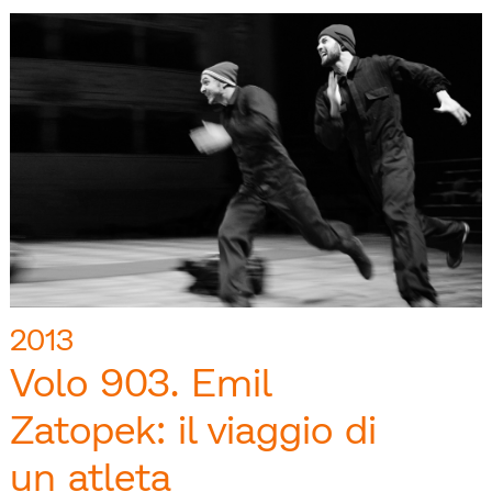
2013
Volo 903. Emil
Zatopek: il viaggio di
un atleta