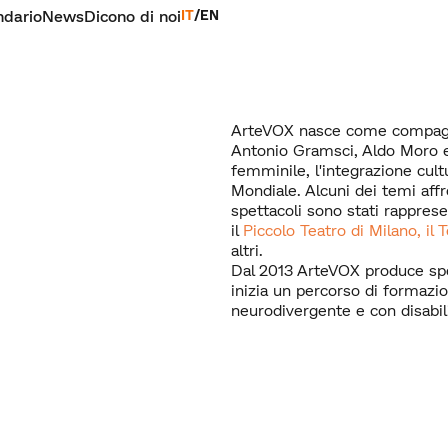
ndario
News
Dicono di noi
IT
/
EN
ArteVOX nasce come compagnia
Antonio Gramsci, Aldo Moro e
femminile, l'integrazione cultur
Mondiale. Alcuni dei temi affro
spettacoli sono stati rapprese
il
Piccolo Teatro di Milano, il 
altri.
Dal 2013 ArteVOX produce spe
inizia un percorso di formazi
neurodivergente e con disabili