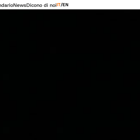
ndario
News
Dicono di noi
IT
/
EN