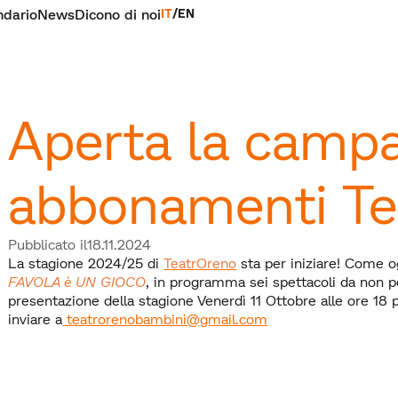
ndario
News
Dicono di noi
IT
/
EN
Aperta la camp
abbonamenti Te
Pubblicato il
18.11.2024
La stagione 2024/25 di
TeatrOreno
sta per iniziare! Come o
FAVOLA è UN GIOCO
, in programma sei spettacoli da non p
presentazione della stagione Venerdì 11 Ottobre alle ore 18
inviare a
teatrorenobambini@gmail.com