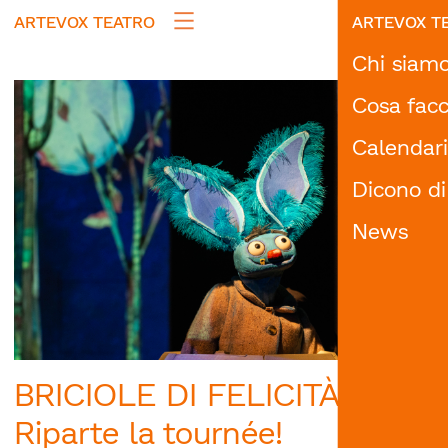
ARTEVOX TEATRO
ARTEVOX T
Chi siam
Cosa fac
Calendar
Spettac
Dicono di
Formaz
News
Accessi
Progra
Progett
Progetti
BRICIOLE DI FELICITÀ |
Archivi
Riparte la tournée!