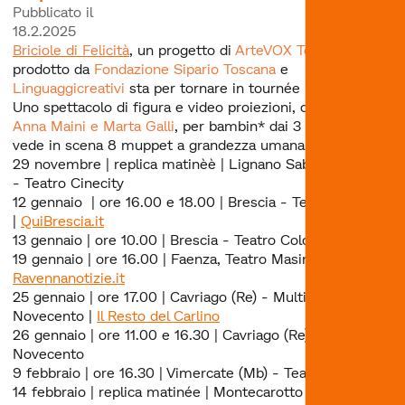
Pubblicato il
18.2.2025
Briciole di Felicità
, un progetto di
ArteVOX Teatro
prodotto da
Fondazione Sipario Toscana
e
Linguaggicreativi
sta per tornare in tournée in tutta Italia!
Uno spettacolo di figura e video proiezioni, con la regia di
Anna Maini e Marta Galli
, per bambin* dai 3 anni che
vede in scena 8 muppet a grandezza umana.
29 novembre | replica matinèè | Lignano Sabbiadoro (Ud)
- Teatro Cinecity
12 gennaio | ore 16.00 e 18.00 | Brescia - Teatro Colonna
|
QuiBrescia.it
13 gennaio | ore 10.00 | Brescia - Teatro Colonna
19 gennaio | ore 16.00 | Faenza, Teatro Masini |
Ravennanotizie.it
25 gennaio | ore 17.00 | Cavriago (Re) - Multisala
Novecento |
Il Resto del Carlino
26 gennaio | ore 11.00 e 16.30 | Cavriago (Re) - Multisala
Novecento
9 febbraio | ore 16.30 | Vimercate (Mb) - TeatrOreno
14 febbraio | replica matinée | Montecarotto (An) - Teatro