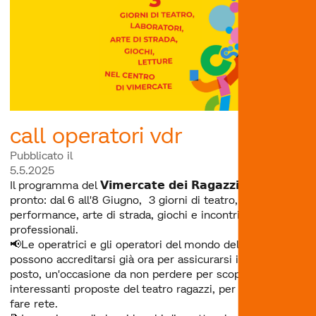
call operatori vdr
Pubblicato il
5.5.2025
Il programma del 𝗩𝗶𝗺𝗲𝗿𝗰𝗮𝘁𝗲 𝗱𝗲𝗶 𝗥𝗮𝗴𝗮𝘇𝘇𝗶 𝗙𝗲𝘀𝘁𝗶𝘃𝗮𝗹 è
pronto: dal 6 all'8 Giugno, 3 giorni di teatro, laboratori,
performance, arte di strada, giochi e incontri
professionali.
📢Le operatrici e gli operatori del mondo della cultura
possono accreditarsi già ora per assicurarsi il proprio
posto, un'occasione da non perdere per scoprire nuove
interessanti proposte del teatro ragazzi, per formarsi e
fare rete.