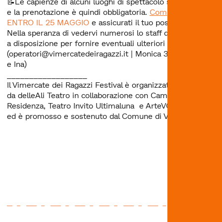
📝Le capienze di alcuni luoghi di spettacolo sono ridotte
e la prenotazione è quindi obbligatoria.
Compila il modulo
ENTRO IL 25 MAGGIO
e assicurati il tuo posto
Nella speranza di vedervi numerosi lo staff del festival è
a disposizione per fornire eventuali ulteriori informazioni.
(operatori@vimercatedeiragazzi.it | Monica 333.8193763
e Ina)
__________________
Il Vimercate dei Ragazzi Festival è organizzato e diretto
da delleAli Teatro in collaborazione con Campsirago
Residenza, Teatro Invito Ultimaluna e ArteVOX Teatro,
ed è promosso e sostenuto dal Comune di Vimercate