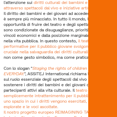
l'attenzione sui
diritti culturali dei bambini e dei giovani
attraverso spettacoli dal vivo e iniziative artistiche
.
Il diritto dei bambini e dei giovani ad accedere alla cultura
è sempre più minacciato. In tutto il mondo, le
opportunità di fruire del teatro e degli spettacoli dal vivo
sono condizionate da disuguaglianze, priorità politiche,
vincoli economici e dalla posizione marginale delle arti
nella vita pubblica. In questo contesto,
il teatro e le arti
performative per il pubblico giovane svolgono un ruolo
cruciale nella salvaguardia dei diritti culturali dei bambini
,
non come gesto simbolico, ma come pratica quotidiana.
Con lo slogan "
Staging the rights of children TODAY.
EVERYDAY.
", ASSITEJ International richiama l'attenzione
sul ruolo essenziale degli spettacoli dal vivo nel
sostenere i diritti dei bambini e dei giovani come
partecipanti attivi alla vita culturale. Il
teatro non è
semplicemente intrattenimento per il pubblico giovane; è
uno spazio in cui i diritti vengono esercitati, le identità
esplorate e le voci ascoltate.
Il nostro progetto europeo REIMAGINING TALES: