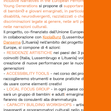
Inclusive Narratives in the European Performing Arts for
Young Generations
si propone di
supportare l'inclusione
di bambinƏ e giovani emarginati, in particolare con
disabilità, neurodivergenti, razzializzati o che subiscono
discriminazioni legate al genere, nelle arti performative e
nelle narrazioni culturali.
Il progetto, co-finanziato dall'Unione Europea e realizzato
in collaborazione con
KoplaBunz
(Lussemburgo) e
Dansema
(Lituania) nell'ambito del progetto Creative
Europe, si compone di 4 azioni:
-
RESIDENZE ARTISTICHE
nei paesi dei 3 partner
coinvolti (Italia, Lussembrugo e Lituania) volte alla
creazione di nuove performance per le nuove
generazioni
-
ACCESSIBILITY TOOLS
- nel corso del progetto
raccoglieremo strumenti e buone pratiche di accessibilità
da usare come elementi creativi
-
LOCAL FOCUS GROUP
- in ogni paese coinvolto ci
sarà un gruppo di bambin
i
e adult
i
emarginati che
faranno da consulenti alla drammaturgia
- CAPACITY BUILDING WORKSHOPS
- artist
i
, educator
i
,
insegnanti e programmatori culturali nello sviluppo di