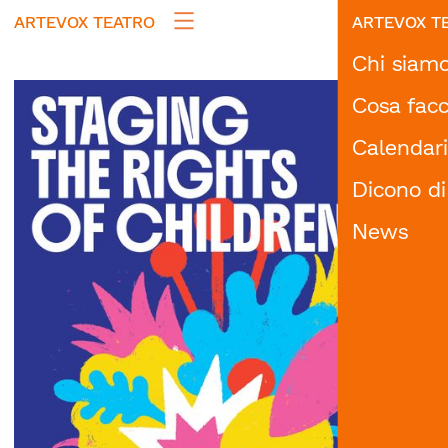
ARTEVOX TEATRO
ARTEVOX T
Chi siam
Cosa fac
Calendar
Spettac
Dicono di
Formaz
News
Accessi
Progra
Progett
Progetti
Archivi