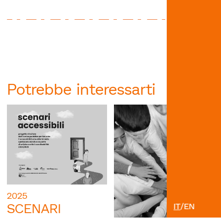
Potrebbe interessarti
2025
SCENARI
IT
/
EN