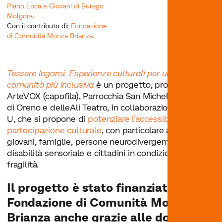
Piano Locale Giovani di Burago
Molgora.
Con il contributo di:
Fondazione
di Comunità Monza Brianza.
Tessere legami. Esperienze culturali per una
comunità più inclusiva
è un progetto, promosso da
ArteVOX (capofila), Parrocchia San Michele Arcangelo
di Oreno e delleAli Teatro, in collaborazione con Art-
U, che si propone di
potenziare l’accessibilità e la
partecipazione culturale
, con particolare attenzione a
giovani, famiglie, persone neurodivergenti e con
disabilità sensoriale e cittadini in condizioni di
fragilità.
Il progetto è stato finanziato da
Fondazione di Comunità Monza
Brianza
anche grazie alle donazioni