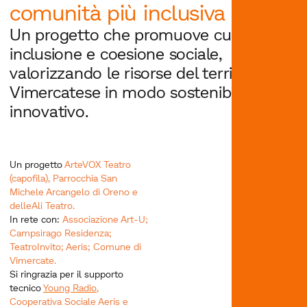
comunità più inclusiva
Un progetto che promuove cultura,
inclusione e coesione sociale,
valorizzando le risorse del territorio
Vimercatese in modo sostenibile e
innovativo.
Un progetto
ArteVOX Teatro
(capofila),
Parrocchia San
Michele Arcangelo di Oreno e
delleAli Teatro.
In rete con:
Associazione Art-U;
Campsirago Residenza;
TeatroInvito; Aeris; Comune di
Vimercate.
Si ringrazia per il supporto
tecnico
Young Radio
,
Cooperativa Sociale Aeris e