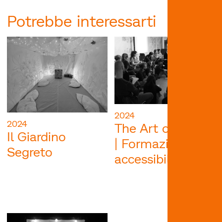
Potrebbe interessarti
2024
2024
The Art of Being
Il Giardino
| Formazione su
Segreto
accessibilità