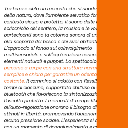
Tra terra e cielo un racconto che si snoda nel cuore
della natura, dove l'ambiente selvatico fornisce un
contesto sicuro e protetto. Il suono delle foglie, lo
scricchiolio del sentiero, la musica e le voci dei
partecipanti sono la colonna sonora di un viaggio
alla scoperta del bosco e dei suoi abitanti.
L’approccio si fonda sul coinvolgimento
multisensoriale e sull’esplorazione concreta di
elementi naturali e puppet. Lo spettacolo prevede un
percorso a tappe con una struttura narrativa
semplice e chiara per garantire un orientamento
costante.
Il cammino si adatta con flessibilità ai
tempi di ciascuno, supportato dall'uso di cuffie
bluetooth che favoriscono la sintonizzazione e
l'ascolto protetto. I momenti di tempo libero dedicati
all’auto-regolazione onorano il bisogno di gestire gli
stimoli in libertà, promuovendo l’autonomia senza
alcuna pressione sociale. L’esperienza si chiude infine
con un momento di ricongiungimento e cura che