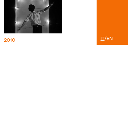
IT
/
EN
2010
AUT Un viaggio
con Peppino
Impastato
Restiamo in contatto