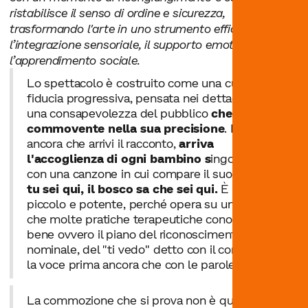
ristabilisce il senso di ordine e sicurezza,
trasformando l'arte in uno strumento efficace per
l’integrazione sensoriale, il supporto emotivo e
l’apprendimento sociale.
Lo spettacolo è costruito come una curva di
fiducia progressiva, pensata nei dettagli con
una consapevolezza del pubblico
che è quasi
commovente nella sua precisione
. Prima
ancora che arrivi il racconto,
arriva
l'accoglienza di ogni bambino s
ingolarmente
con una canzone in cui compare il suo nome:
tu sei qui, il bosco sa che sei qui.
È un gesto
piccolo e potente, perché opera su un piano
che molte pratiche terapeutiche conoscono
bene ovvero il piano del riconoscimento
nominale, del "ti vedo" detto con il corpo e con
la voce prima ancora che con le parole.
La commozione che si prova non è quella della