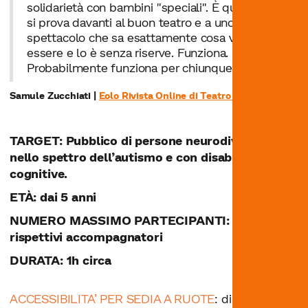
solidarietà con bambini "speciali". È quella che
si prova davanti al buon teatro e a uno
spettacolo che sa esattamente cosa vuole
essere e lo è senza riserve. Funziona.
Probabilmente funziona per chiunque.
Samule Zucchiati |
Eolo Rivista Online di Teatro Ragazzi
TARGET: Pubblico di persone neurodivergenti,
nello spettro dell’autismo e con disabilità
cognitive.
ETÀ: dai 5 anni
NUMERO MASSIMO PARTECIPANTI: 5 + i
rispettivi accompagnatori
DURATA: 1h circa
ACCESSIBILITA’ PER SEDIA A RUOTE
: dipende dal