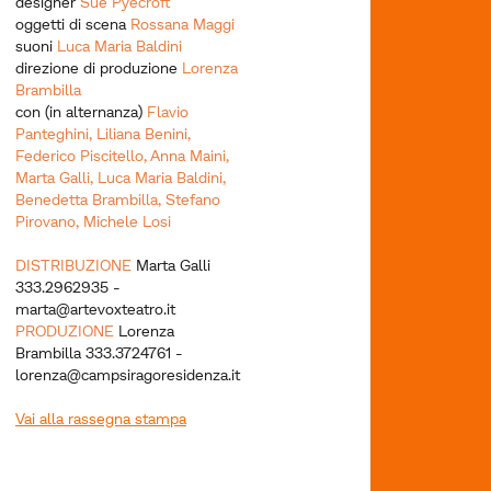
designer
Sue Pyecroft
oggetti di scena
Rossana Maggi
suoni
Luca Maria Baldini
direzione di produzione
Lorenza
Brambilla
con (in alternanza)
Flavio
Panteghini, Liliana Benini,
Federico Piscitello, Anna Maini,
Marta Galli, Luca Maria Baldini,
Benedetta Brambilla, Stefano
Pirovano, Michele Losi
DISTRIBUZIONE
Marta Galli
333.2962935 -
marta@artevoxteatro.it
PRODUZIONE
Lorenza
Brambilla 333.3724761 -
lorenza@campsiragoresidenza.it
Vai alla rassegna stampa