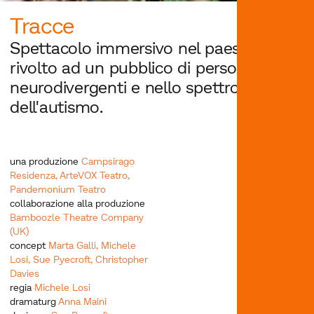
Tracce
Spettacolo immersivo nel paesaggio
rivolto ad un pubblico di persone
neurodivergenti e nello spettro
dell'autismo.
una produzione
Campsirago
Residenza, ArteVOX Teatro,
Pandemonium Teatro
collaborazione alla produzione
Bamboozle Theatre Company
(UK)
concept
Marta Galli, Michele
Losi, Sue Pyecroft, Christopher
Davies
regia
Michele Losi
dramaturg
Anna Maini