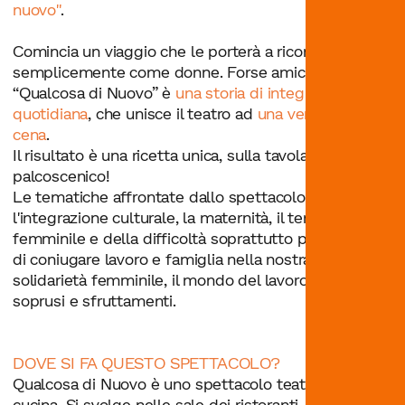
nuovo"
.
Comincia un viaggio che le porterà a riconoscersi
semplicemente come donne. Forse amiche.
“Qualcosa di Nuovo” è
una storia di integrazione
quotidiana
, che unisce il teatro ad
una vera e propria
cena
.
Il risultato è una ricetta unica, sulla tavola e sul
palcoscenico!
Le tematiche affrontate dallo spettacolo sono:
l'integrazione culturale, la maternità, il tema del
femminile e della difficoltà soprattutto per le donne
di coniugare lavoro e famiglia nella nostra società, la
solidarietà femminile, il mondo del lavoro con i suoi
soprusi e sfruttamenti.
DOVE SI FA QUESTO SPETTACOLO?
Qualcosa di Nuovo è uno spettacolo teatrale con
cucina. Si svolge nelle sale dei ristoranti, non