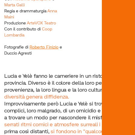
Marta Galli
Regia e drammaturgia
Anna
Maini
Produzione
ArteVOX Teatro
Con il contributo di
Coop
Lombardia
Fotografie di
Roberto Finizio
e
Duccio Agresti
Lucia e Yelè fanno le cameriere in un ristorante di
provincia. Diverso è il colore della loro pelle, la loro
provenienza, la loro lingua e la loro cultura e
la
diversità genera diffidenza.
Improvvisamente però Lucia e Yelè si trovano
complici, loro malgrado, di un omicidio e impegnate
a trovare un modo per nascondere il misfatto: tra
serrati ritmi comici e atmosfere surreali i due mondi
,
prima così distanti,
si fondono in "qualcosa di